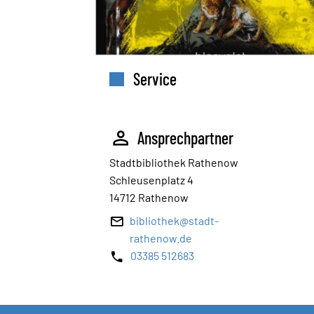
Service
Ansprechpartner
Stadtbibliothek Rathenow
Schleusenplatz 4
14712 Rathenow
bibliothek@stadt-
rathenow.de
03385 512683